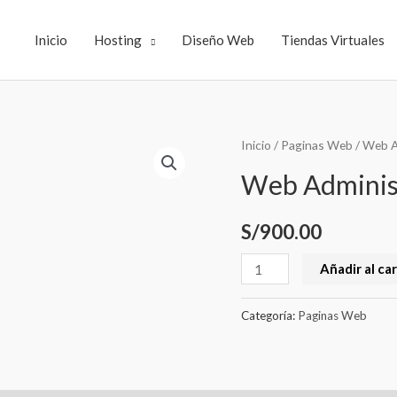
Inicio
Hosting
Diseño Web
Tiendas Virtuales
Web
Inicio
/
Paginas Web
/ Web A
Administrable
Web Adminis
cantidad
S/
900.00
Añadir al car
Categoría:
Paginas Web