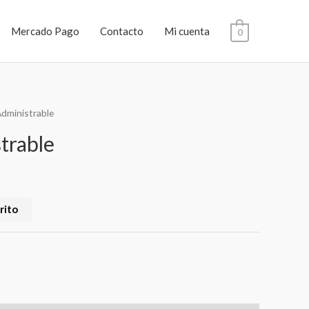
Mercado Pago
Contacto
Mi cuenta
0
dministrable
trable
rito