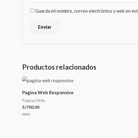
Guarda mi nombre, correo electrónico y web en es
Productos relacionados
Pagina Web Responsive
Paginas Web
S/
700.00
Valorado
con
0
de
5