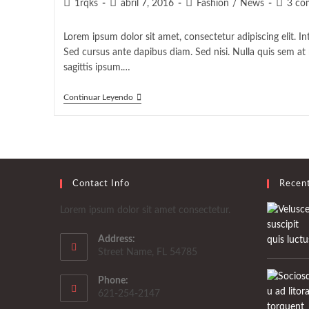
Autor
Publicación
Categoría
Coment
1rqks
abril 7, 2016
Fashion
/
News
3 co
de
de
de
de
la
la
la
la
Lorem ipsum dolor sit amet, consectetur adipiscing elit. In
entrada:
entrada:
entrada:
entrada
Sed cursus ante dapibus diam. Sed nisi. Nulla quis sem a
sagittis ipsum.…
Litora
Continuar Leyendo
Torqent
Per
Conubia
Contact Info
Recen
Lorem ipsum dolor sit amet consectetur.
Address:
Street Name, FL 54785
Phone:
621-254-2147