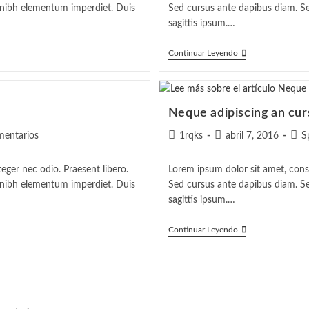
:
entrada:
entrada:
entr
t nibh elementum imperdiet. Duis
Sed cursus ante dapibus diam. Se
sagittis ipsum.…
Tortor
Continuar Leyendo
Neque
Adpiscing
Diam
Neque adipiscing an cur
arios
Autor
Publicación
Cate
mentarios
1rqks
abril 7, 2016
S
de
de
de
la
la
la
teger nec odio. Praesent libero.
Lorem ipsum dolor sit amet, consec
:
entrada:
entrada:
entr
t nibh elementum imperdiet. Duis
Sed cursus ante dapibus diam. Se
sagittis ipsum.…
Neque
Continuar Leyendo
Adipiscing
An
Cursus