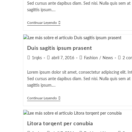
entrada:
entrada:
entrada:
entrada
Sed cursus ante dapibus diam. Sed nisi. Nulla quis sem a
sagittis ipsum.…
Sociosqu
Continuar Leyendo
Ad
Litora
Torquent
Duis sagitis ipsum prasent
Autor
Publicación
Categoría
Coment
1rqks
abril 7, 2016
Fashion
/
News
2 co
de
de
de
de
la
la
la
la
Lorem ipsum dolor sit amet, consectetur adipiscing elit. In
entrada:
entrada:
entrada:
entrada
Sed cursus ante dapibus diam. Sed nisi. Nulla quis sem a
sagittis ipsum.…
Duis
Continuar Leyendo
Sagitis
Ipsum
Prasent
Litora torqent per conubia