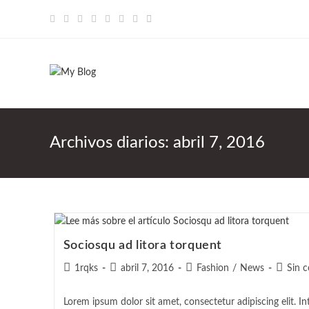
Saltar
al
contenido
Archivos diarios: abril 7, 2016
Sociosqu ad litora torquent
Autor
Publicación
Categoría
Coment
1rqks
abril 7, 2016
Fashion
/
News
Sin 
de
de
de
de
la
la
la
la
Lorem ipsum dolor sit amet, consectetur adipiscing elit. In