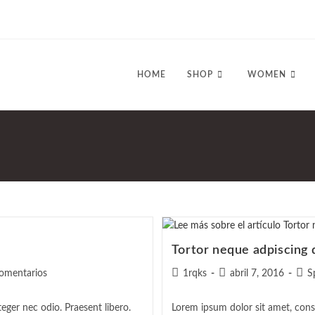
HOME
SHOP
WOMEN
Tortor neque adpiscing 
arios
Autor
Publicación
Cate
comentarios
1rqks
abril 7, 2016
S
de
de
de
la
la
la
teger nec odio. Praesent libero.
Lorem ipsum dolor sit amet, consec