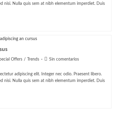
ada:
entrada:
d nisi. Nulla quis sem at nibh elementum imperdiet. Duis
WEB
sus
goría
Comentarios
pecial Offers
/
Trends
Sin comentarios
de
la
tetur adipiscing elit. Integer nec odio. Praesent libero.
ada:
entrada:
d nisi. Nulla quis sem at nibh elementum imperdiet. Duis