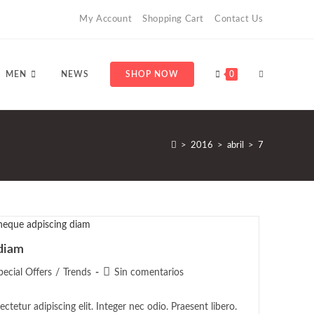
My Account
Shopping Cart
Contact Us
ALTERNAR
MEN
NEWS
SHOP NOW
0
BÚSQUEDA
>
2016
>
abril
>
7
DE
diam
goría
Comentarios
pecial Offers
/
Trends
Sin comentarios
LA
de
la
tetur adipiscing elit. Integer nec odio. Praesent libero.