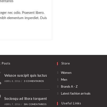
arios
mentarios
teger nec odio. Praesent libero.
:
t nibh elementum imperdiet. Duis
t Posts
Store
Se
Women
Velusce suscipit quis luctus
abre
Se
Men
ABRIL 8, 2016
/
3 COMENTARIOS
en
abre
Se
Brands A - Z
una
en
abre
Se
Latest fashion arrivals
nueva
una
en
Sociosqu ad litora torquent
abre
pestaña
nueva
Useful Links
una
ABRIL 7, 2016
/
SIN COMENTARIOS
en