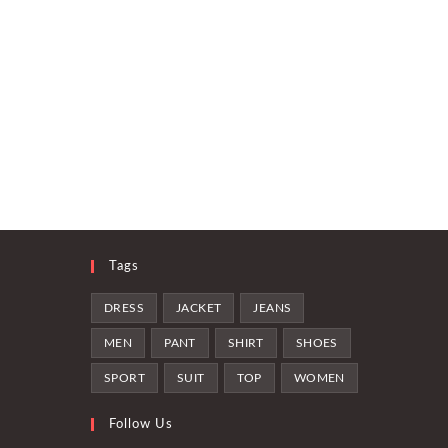
Tags
DRESS
JACKET
JEANS
MEN
PANT
SHIRT
SHOES
SPORT
SUIT
TOP
WOMEN
Follow Us